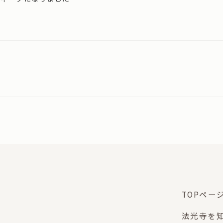
TOPペー
法光寺を