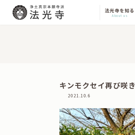
コ
ナ
ン
ビ
法光寺を知る
テ
ゲ
About us
ン
ー
ツ
シ
へ
ョ
ス
ン
キ
に
ッ
移
プ
動
キンモクセイ再び咲
最
2021.10.6
終
更
新
日
時
: