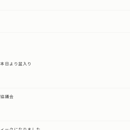
、本日より盆入り
同協議会
ウィークになりました