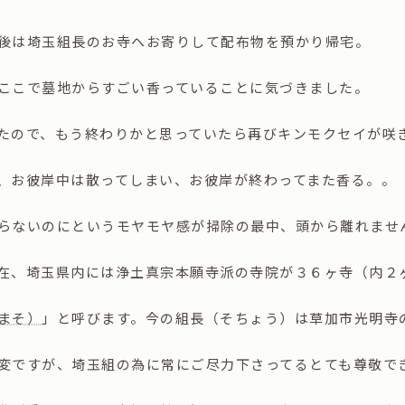
後は埼玉組長のお寺へお寄りして配布物を預かり帰宅。
ここで墓地からすごい香っていることに気づきました。
ので、もう終わりかと思っていたら再びキンモクセイが咲き乱れ
、お彼岸中は散ってしまい、お彼岸が終わってまた香る。。
らないのにというモヤモヤ感が掃除の最中、頭から離れませんで
在、埼玉県内には浄土真宗本願寺派の寺院が３６ヶ寺（内２
まそ）
」と呼びます。今の組長（そちょう）は草加市光明寺
変ですが、埼玉組の為に常にご尽力下さってるとても尊敬で