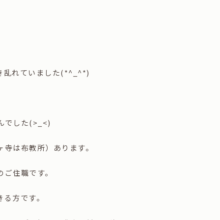
ていました(*^_^*)
した(>_<)
ヶ寺は布教所）あります。
のご住職です。
きる方です。