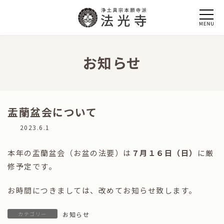
コ
ナ
ン
ビ
テ
ゲ
ン
ー
ツ
シ
へ
ョ
お知らせ
ス
ン
キ
に
ッ
移
プ
動
盂蘭盆会について
最
2023.6.1
終
更
本年の盂蘭盆会（お盆の法要）は
７月１６日（日）
に厳
新
日
修予定です。
時
:
お時間につきましては、改めてお知らせ致します。
カテゴリー
お知らせ