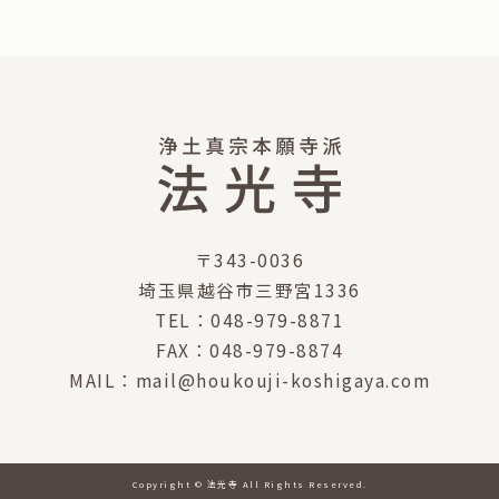
〒343-0036
埼玉県越谷市三野宮1336
TEL：048-979-8871
FAX：048-979-8874
MAIL：mail@houkouji-koshigaya.com
Copyright © 法光寺 All Rights Reserved.