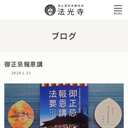
コ
ナ
ン
ビ
テ
ゲ
ン
ー
ツ
シ
へ
ョ
ブログ
ス
ン
キ
に
ッ
移
プ
動
御正忌報恩講
最
2024.1.23
終
更
新
日
時
: