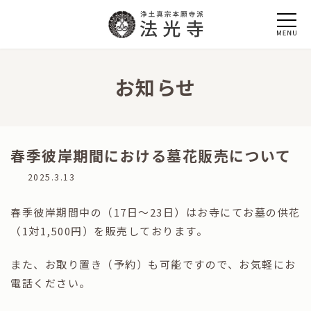
コ
ナ
ン
ビ
テ
ゲ
ン
ー
ツ
シ
へ
ョ
お知らせ
ス
ン
キ
に
ッ
移
プ
動
春季彼岸期間における墓花販売について
最
2025.3.13
終
更
春季彼岸期間中の（17日～23日）はお寺にてお墓の供花
新
日
（1対1,500円）を販売しております。
時
:
また、お取り置き（予約）も可能ですので、お気軽にお
電話ください。