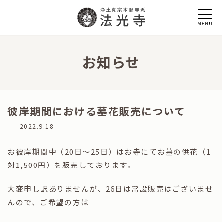
コ
ナ
ン
ビ
テ
ゲ
ン
ー
ツ
シ
へ
ョ
お知らせ
ス
ン
キ
に
ッ
移
プ
動
彼岸期間における墓花販売について
最
2022.9.18
終
更
お彼岸期間中（20日～25日）はお寺にてお墓の供花（1
新
日
対1,500円）を販売しております。
時
:
大変申し訳ありませんが、26日は常設販売はございませ
んので、ご希望の方は