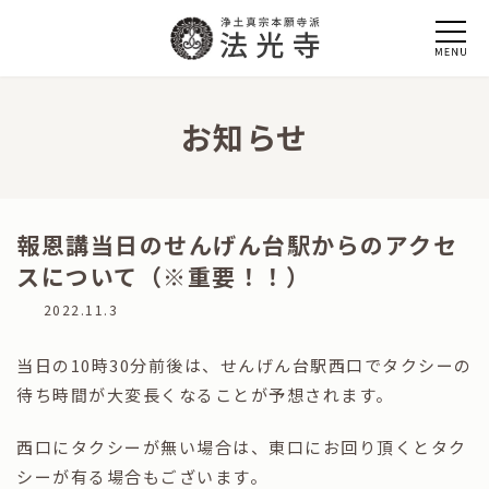
コ
ナ
ン
ビ
テ
ゲ
ン
ー
ツ
シ
へ
ョ
お知らせ
ス
ン
キ
に
ッ
移
プ
動
報恩講当日のせんげん台駅からのアクセ
スについて（※重要！！）
最
2022.11.3
終
更
当日の10時30分前後は、せんげん台駅西口でタクシーの
新
日
待ち時間が大変長くなることが予想されます。
時
:
西口にタクシーが無い場合は、東口にお回り頂くとタク
シーが有る場合もございます。