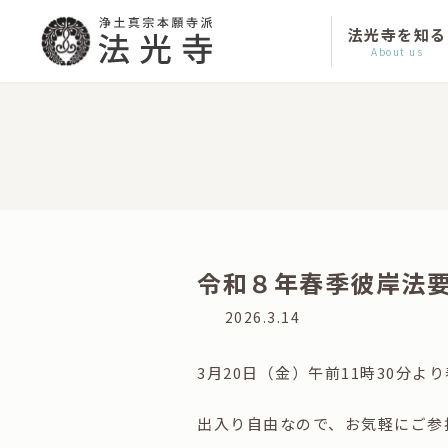
コ
ナ
ン
ビ
法光寺を知る
テ
ゲ
About us
ン
ー
ツ
シ
へ
ョ
ス
ン
キ
に
ッ
移
プ
動
令和８年春季彼岸法
最
2026.3.14
終
更
3月20日（金）午前11時30分
新
日
時
出入り自由なので、お気軽にご参
: