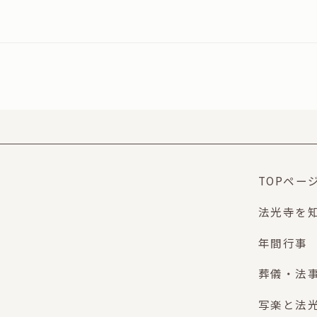
TOPペー
法光寺を
年間行事
葬儀・法
写楽と法