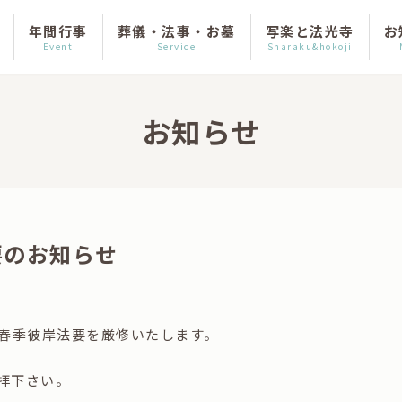
年間行事
葬儀・法事・お墓
写楽と法光寺
お
Event
Service
Sharaku&hokoji
お知らせ
要のお知らせ
より春季彼岸法要を厳修いたします。
拝下さい。