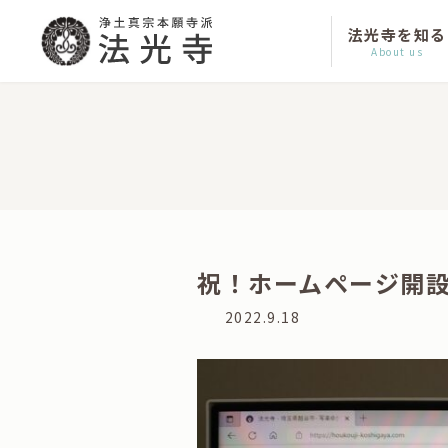
コ
ナ
ン
ビ
法光寺を知る
テ
ゲ
About us
ン
ー
ツ
シ
へ
ョ
ス
ン
キ
に
ッ
移
プ
動
祝！ホームページ開
最
2022.9.18
終
更
新
日
時
: