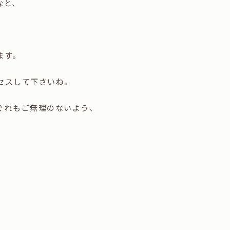
なと、
ます。
セスして下さいね。
ぐれもご無理のないよう、
。