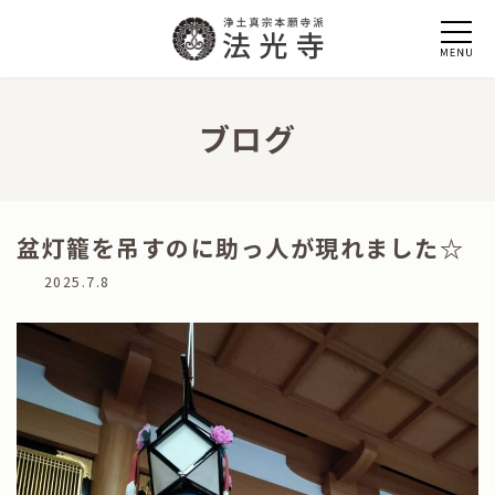
コ
ナ
ン
ビ
テ
ゲ
ン
ー
ツ
シ
へ
ョ
ブログ
ス
ン
キ
に
ッ
移
プ
動
盆灯籠を吊すのに助っ人が現れました☆
最
2025.7.8
終
更
新
日
時
: