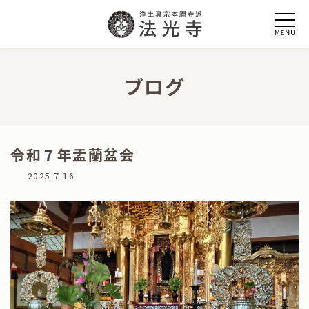
コ
ナ
ン
ビ
テ
ゲ
ン
ー
ツ
シ
へ
ョ
ブログ
ス
ン
キ
に
ッ
移
プ
動
令和７年盂蘭盆会
最
2025.7.16
終
更
新
日
時
: