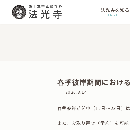
コ
ナ
ン
ビ
法光寺を知る
テ
ゲ
About us
ン
ー
ツ
シ
へ
ョ
ス
ン
キ
に
ッ
移
プ
動
春季彼岸期間におけ
最
2026.3.14
終
更
春季彼岸期間中（17日～23日）
新
日
時
また、お取り置き（予約）も可能
: