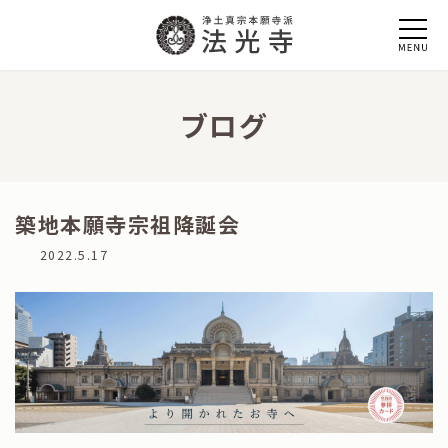
コ
ナ
ン
ビ
テ
ゲ
ン
ー
ツ
シ
へ
ョ
ブログ
ス
ン
キ
に
ッ
移
プ
動
築地本願寺宗祖降誕会
最
2022.5.17
終
更
新
日
時
: