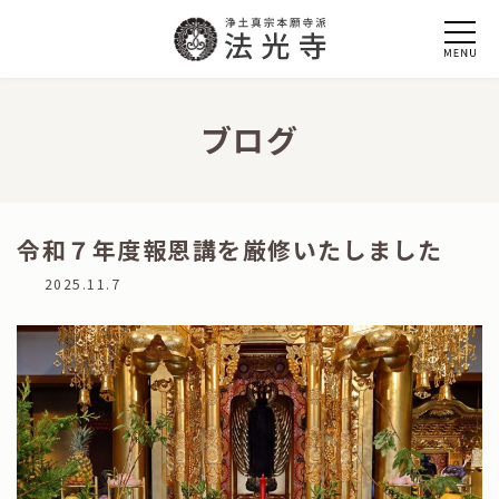
コ
ナ
ン
ビ
テ
ゲ
ン
ー
ツ
シ
へ
ョ
ブログ
ス
ン
キ
に
ッ
移
プ
動
令和７年度報恩講を厳修いたしました
最
2025.11.7
終
更
新
日
時
: