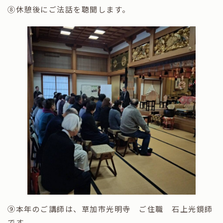
⑧休憩後にご法話を聴聞します。
⑨本年のご講師は、草加市光明寺 ご住職 石上光鏡師
です。